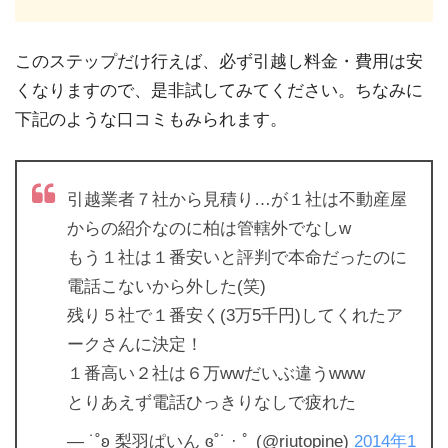
このステップだけ行えば、必ず引越し料金・費用は安
くなりますので、是非試してみてください。ちなみに
下記のような口コミもみられます。
引越業者７社から見積り…が１社は不動産屋
からの紹介なのに柏は管轄外でなしw
もう１社は１番安いと評判で本命だったのに
電話こないから外した(笑)
残り５社で１番安く(3万5千円)してくれたア
ークさんに決定！
１番高い２社は６万wwだいぶ違うwww
とりあえず電話ひっきりなしで疲れた
— ˙˚ʚ 梨羽ぱいん ɞ˚˙ · ﾟ (@riutopine)
2014年1