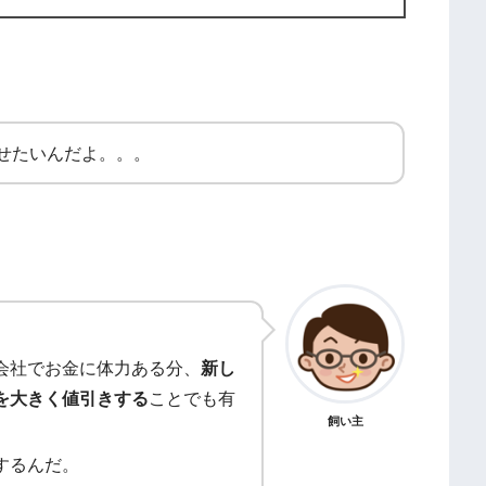
せたいんだよ。。。
会社でお金に体力ある分、
新し
を大きく値引きする
ことでも有
飼い主
するんだ。